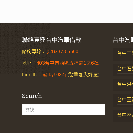
聯絡東興台中汽車借款
台中汽
諮詢專線：
(04)2378-5560
台中王先
地址：
403台中市西區五權路1之6號
台中石
Line ID：
@jky9084j
(點擊加入好友)
台中洪
Search
台中王
台中林