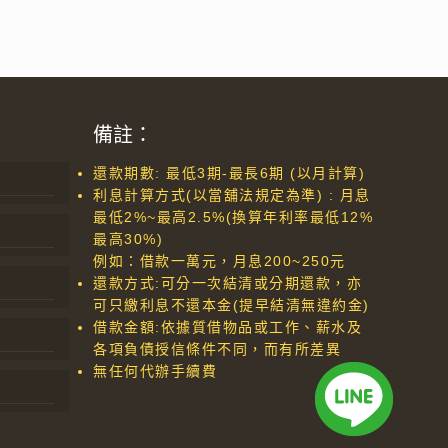
備註：
還款期數: 最低3期-最長6期 (以月計算)
利息計算方式(以當舖法規定為準) : 月息
最低2%~最高2.5%(換算年利率最低12%
最高30%)
例如：借款一萬元，月息200~250元
還款方式:可分一次結清或分期還款，亦
可只繳利息不還本金(提早結清無違約金)
借款金額:依據質借物品或工作、薪水及
各項負債授信條件不同，而有所差異
無任何代辦手續費