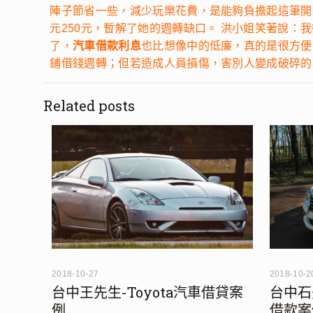
陣子節省一些，減少玩樂花費，是能夠負擔起這筆開
元250元，暫解了她的週轉缺口。 洪小姐笑著說：
了，
汽車借款利息
也比想像中的低廉，真的是很方便
鋪借錢週轉；但若造成人員損傷，害別人變成破碎的
Related posts
2018-10-27
2018-10-2
台中王先生-Toyota汽車借貸案
台中石
例
借款案