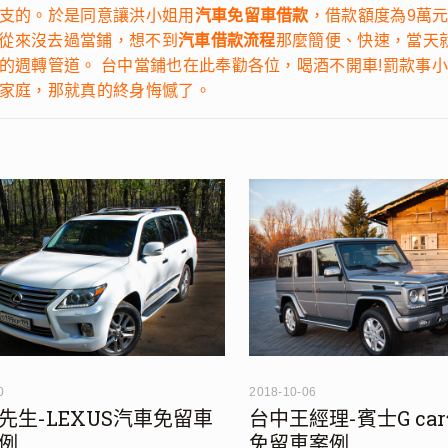
支的。於是同意讓洪小姐用
汽車免留車借款
，借款額度為9萬
我從來沒去過當鋪，想不到
汽車借款流程
那麼簡便、快速，當天
的週轉管道。 台中當鋪也在此奉勸各位，喝酒不開車!罰款事
家庭，那就真的終身悔憾了。
0
2018-10-06
先生-LEXUS汽車免留車
台中王經理-賓士G ca
例
免留車案例