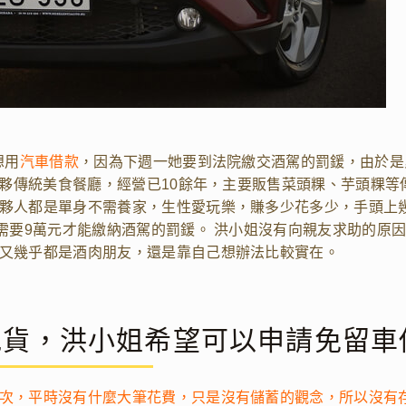
想用
汽車借款
，因為下週一她要到法院繳交酒駕的罰鍰，由於是
合夥傳統美食餐廳，經營已10餘年，主要販售菜頭粿、芋頭粿等
夥人都是單身不需養家，生性愛玩樂，賺多少花多少，手頭上
需要9萬元才能繳納酒駕的罰鍰。 洪小姐沒有向親友求助的原
又幾乎都是酒肉朋友，還是靠自己想辦法比較實在。
批貨，洪小姐希望可以申請
免留車
次，平時沒有什麼大筆花費，只是沒有儲蓄的觀念，所以沒有