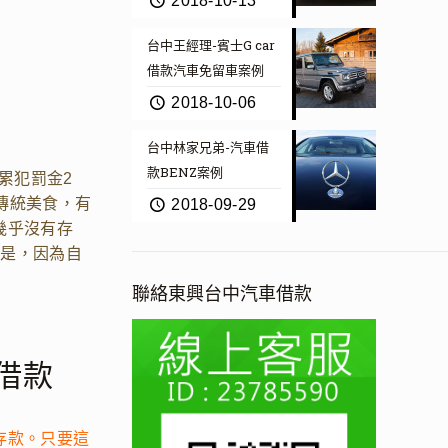
2018-10-13
台中王經理-賓士G car
借款汽車免留車案例
2018-10-06
台中林家兄弟-汽車借
款BENZ案例
累犯罰金2
傳統美食，有
2018-09-29
幾乎沒有存
因是，因為自
聯絡東興台中汽車借款
借款
存款。只要這