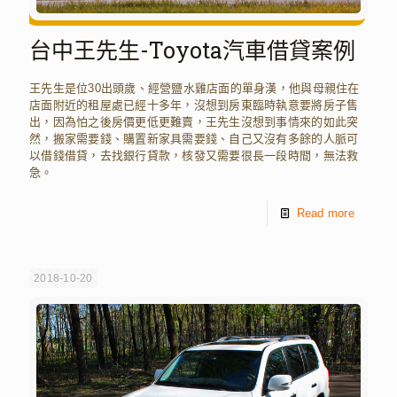
台中王先生-Toyota汽車借貸案例
王先生是位30出頭歲、經營鹽水雞店面的單身漢，他與母親住在
店面附近的租屋處已經十多年，沒想到房東臨時執意要將房子售
出，因為怕之後房價更低更難賣，王先生沒想到事情來的如此突
然，搬家需要錢、購置新家具需要錢、自己又沒有多餘的人脈可
以借錢借貸，去找銀行貸款，核發又需要很長一段時間，無法救
急。
Read more
2018-10-20