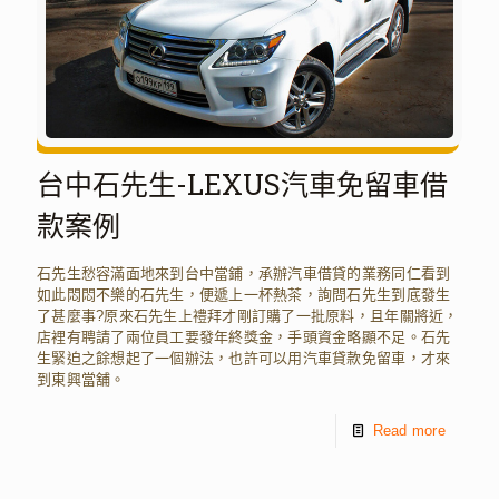
台中石先生-LEXUS汽車免留車借
款案例
石先生愁容滿面地來到台中當鋪，承辦汽車借貸的業務同仁看到
如此悶悶不樂的石先生，便遞上一杯熱茶，詢問石先生到底發生
了甚麼事?原來石先生上禮拜才剛訂購了一批原料，且年關將近，
店裡有聘請了兩位員工要發年終獎金，手頭資金略顯不足。石先
生緊迫之餘想起了一個辦法，也許可以用汽車貸款免留車，才來
到東興當舖。
Read more