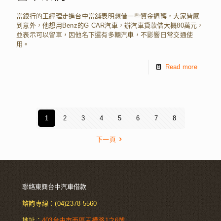
當銀行的王經理走進台中當舖表明想借一些資金週轉，大家皆感
到意外，他想用Benz的G CAR汽車，辦汽車貸款借大概80萬元，
並表示可以留車，因他名下還有多輛汽車，不影響日常交通使
用。
Read more
1
2
3
4
5
6
7
8
下一頁
聯絡東興台中汽車借款
諮詢專線：
(04)2378-5560
地址：
403台中市西區五權路1之6號