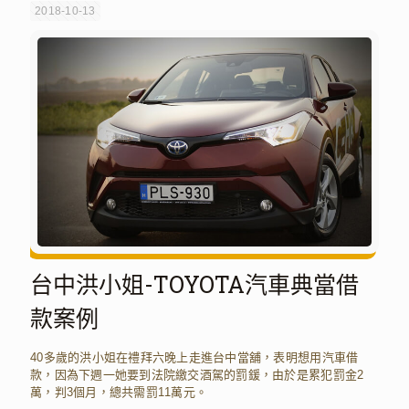
2018-10-13
台中洪小姐-TOYOTA汽車典當借
款案例
40多歲的洪小姐在禮拜六晚上走進台中當舖，表明想用汽車借
款，因為下週一她要到法院繳交酒駕的罰鍰，由於是累犯罰金2
萬，判3個月，總共需罰11萬元。