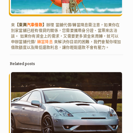
來
【東興
汽車借款
】
辦理 當舖代償/轉當降息需注意，如果你在
別家當舖已經有借貸的關係，您需要攜帶身分證、當票來店洽
談。 如果你有資金上的需求，又需要更多資金來周轉，就可以
申辦當鋪代償/
轉當降息
來解決你目前的困難，我們會幫你增加
借款額度以及降低還款利息，讓你輕鬆還款不會有壓力。
Related posts