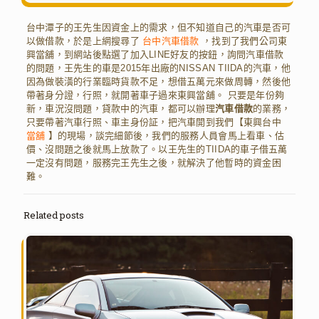
台中潭子的王先生因資金上的需求，但不知道自己的汽車是否可
以做借款，於是上網搜尋了
台中汽車借款
，找到了我們公司東
興當舖，到網站後點選了加入LINE好友的按鈕，詢問汽車借款
的問題，王先生的車是2015年出廠的NISSAN TIIDA的汽車，他
因為做裝潢的行業臨時貨款不足，想借五萬元來做周轉，然後他
帶著身分證，行照，就開著車子過來東興當舖。 只要是年份夠
新，車況沒問題，貸款中的汽車，都可以辦理
汽車借款
的業務，
只要帶著汽車行照、車主身份証，把汽車開到我們【東興台中
當舖
】的現場，談完細節後，我們的服務人員會馬上看車、估
價、沒問題之後就馬上放款了。以王先生的TIIDA的車子借五萬
一定沒有問題，服務完王先生之後，就解決了他暫時的資金困
難。
Related posts