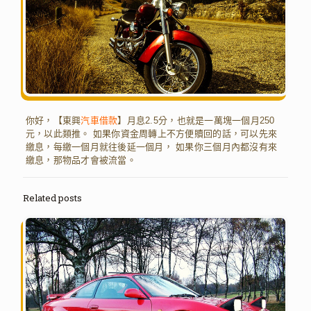
你好，【東興
汽車借款
】月息2.5分，也就是一萬塊一個月250
元，以此類推。 如果你資金周轉上不方便贖回的話，可以先來
繳息，每繳一個月就往後延一個月， 如果你三個月內都沒有來
繳息，那物品才會被流當。
Related posts