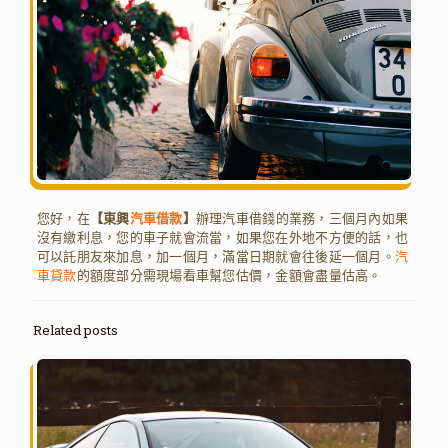
您好，在
【東興
汽車借款
】
辦理汽車借錢的業務，三個月內如果
沒有繳利息，您的車子就會流當，如果您在外地不方便的話，也
可以託朋友來加息，加一個月，滿當日期就會往後延一個月。
汽
車貸款
的額度部分需現場看車幫您估價，金額會盡量估高。
Related posts